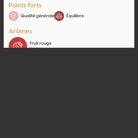
Points forts
Qualité générale
Équilibre
Arômes
Fruit rouge
Cerise
Contact
Nom
Cooperativa Agricola do Tavora
Type
Producteur
Website
http://www.cooptavora.pt
Partager