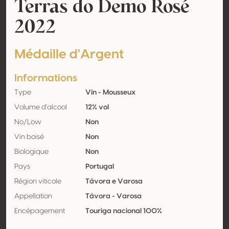
Terras do Demo Rosé
2022
Médaille d'Argent
Informations
Type
Vin - Mousseux
Volume d'alcool
12% vol
No/Low
Non
Vin boisé
Non
Biologique
Non
Pays
Portugal
Région viticole
Távora e Varosa
Appellation
Távora - Varosa
Encépagement
Touriga nacional 100%