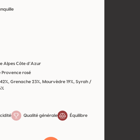
anquille
e Alpes Côte d’Azur
e Provence rosé
t 42%, Grenache 23%, Mourvèdre 19%, Syrah /
6%
cidité
Qualité générale
Équilibre