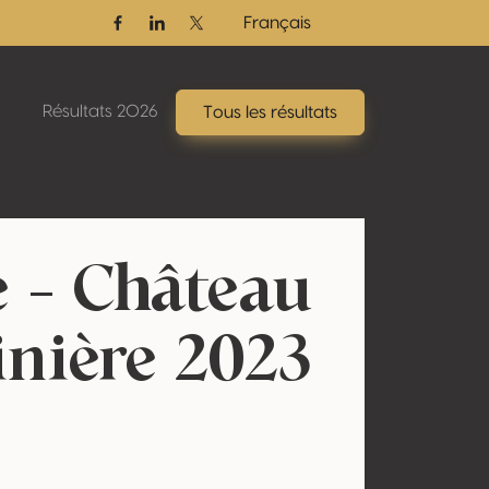
Français
Facebook
Linkedin
Twitter / X
Résultats 2026
Tous les résultats
e - Château
inière 2023