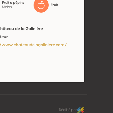
Fruit à pépins
Fruit
Melon
hâteau de la Galinière
teur
//www.chateaudelagaliniere.com/
Réalisé par