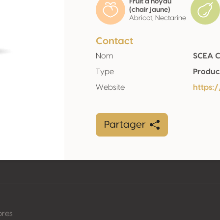
Fruit à noyau
(chair jaune)
Abricot, Nectarine
Contact
Nom
SCEA C
Type
Produc
Website
https:
Partager
pres