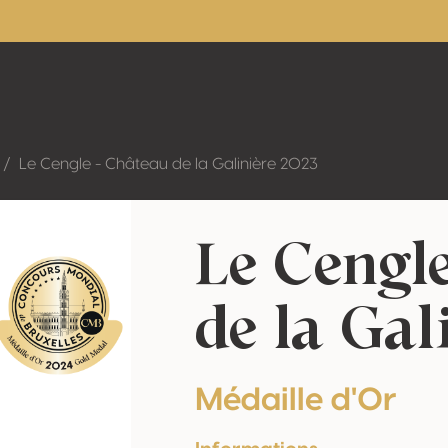
Le Cengle - Château de la Galinière 2023
Le Cengl
de la Gal
Médaille d'Or