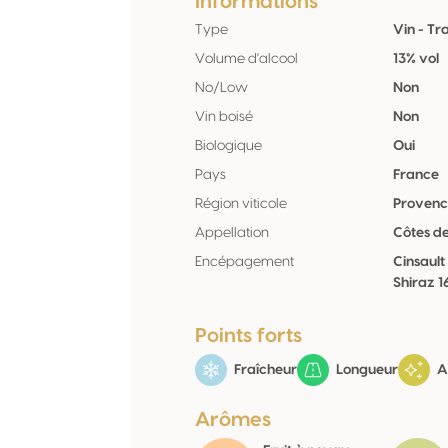
Informations
Type
Vin - Tr
Volume d'alcool
13% vol
No/Low
Non
Vin boisé
Non
Biologique
Oui
Pays
France
Région viticole
Provenc
Appellation
Côtes d
Encépagement
Cinsaul
Shiraz 1
Points forts
Fraîcheur
Longueur
A
Arômes