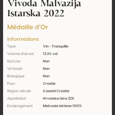
Vivoda Malvazija
Istarska 2022
Médaille d'Or
Informations
Type
Vin - Tranquille
Volume d'alcool
13.2% vol
No/Low
Non
Vin boisé
Non
Biologique
Non
Pays
Croatie
Région viticole
Coastal Croatia
Appellation
Hrvatska Istra ZOI
Encépagement
Malvasia istriana 100%