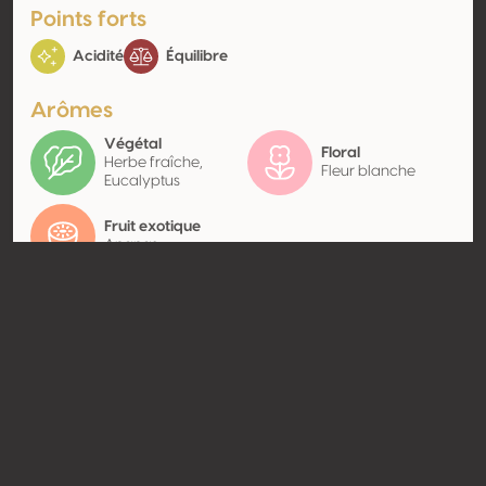
Points forts
Acidité
Équilibre
Arômes
Végétal
Floral
Herbe fraîche,
Fleur blanche
Eucalyptus
Fruit exotique
Ananas
Contact
Nom
Poljoprivredni Obrt Vivoda
Type
Producteur
Website
http://www.vina-vivoda.hr