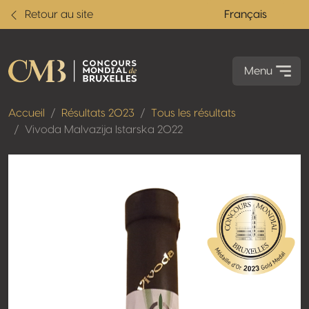
Retour au site
Français
Menu
Accueil
Résultats 2023
Tous les résultats
Vivoda Malvazija Istarska 2022