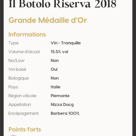
Il Botolo Riserva 2018
Grande Médaille d'Or
Informations
Type
Vin - Tranquille
Volume d'alcool
15.5% vol
No/Low
Non
Vin boisé
Oui
Biologique
Non
Pays
Italie
Région viticole
Piemonte
Appellation
Nizza Docg
Encépagement
Barbera 100%
Points forts