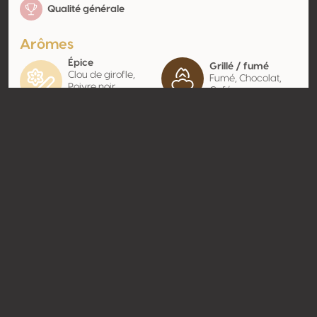
Qualité générale
Arômes
Épice
Grillé / fumé
Clou de girofle,
Fumé, Chocolat,
Poivre noir,
Café
Réglisse, Vanille
Contact
Nom
Il Botolo Azienda Agricola
Type
Producteur
Website
http://www.ilbotolo.com
Partager