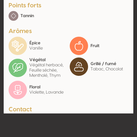
Points forts
Tannin
Arômes
Épice
Fruit
Vanille
Végétal
Grillé / fumé
Végétal herbacé,
Tabac, Chocolat
Feuille séchée,
Mentholé, Thym
Floral
Violette, Lavande
Contact
Nom
Virgen de Las Viñas Bodega Y
Almazara Sociedad
Cooperativa de Castilla La