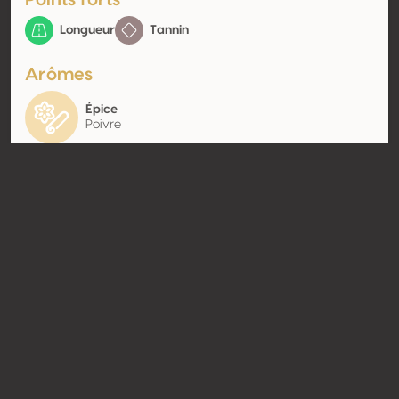
Points forts
Longueur
Tannin
Arômes
Épice
Poivre
Contact
Nom
Montemercurio
Type
Producteur
Website
http://www.montemercurio.co
m
Partager