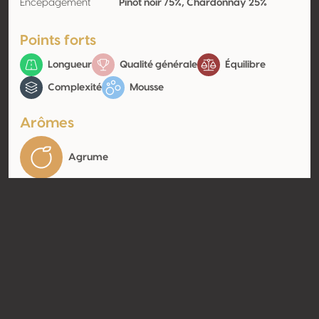
Encépagement
Pinot noir 75%, Chardonnay 25%
Points forts
Longueur
Qualité générale
Équilibre
Complexité
Mousse
Arômes
Agrume
Contact
Nom
Champagne Pascal Walczak
Type
Producteur
Website
http://www.champagne-
walczak.fr