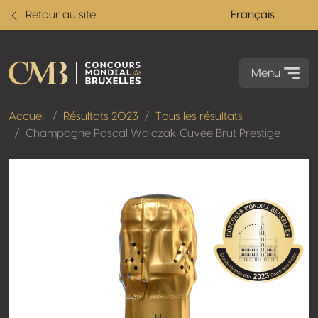
Retour au site
Français
Menu
Accueil
Résultats 2023
Tous les résultats
Champagne Pascal Walczak Cuvée Brut Prestige