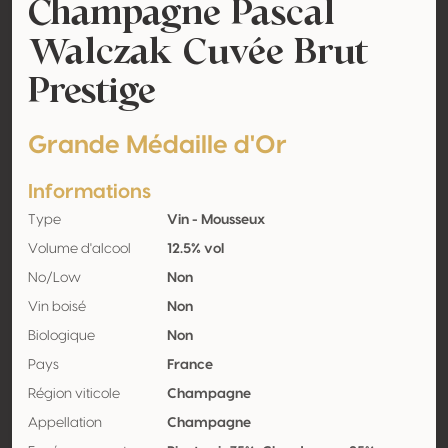
Champagne Pascal
Walczak Cuvée Brut
Prestige
Grande Médaille d'Or
Informations
Type
Vin - Mousseux
Volume d'alcool
12.5% vol
No/Low
Non
Vin boisé
Non
Biologique
Non
Pays
France
Région viticole
Champagne
Appellation
Champagne