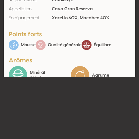
Région viticole
Catalunya
Appellation
Cava Gran Reserva
Encépagement
Xarel·lo 60%, Macabeo 40%
Points forts
Mousse
Qualité générale
Équilibre
Arômes
Minéral
Agrume
Pétrole
Contact
Nom
Vives Ambròs
Type
Producteur
Website
http://www.vivesambros.com