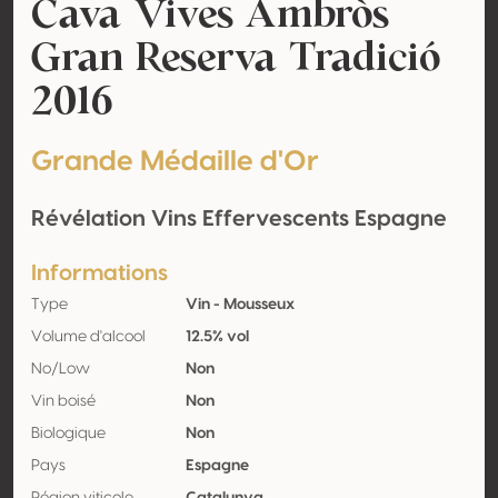
Cava Vives Ambròs
Gran Reserva Tradició
2016
Grande Médaille d'Or
Révélation Vins Effervescents Espagne
Informations
Type
Vin - Mousseux
Volume d'alcool
12.5% vol
No/Low
Non
Vin boisé
Non
Biologique
Non
Pays
Espagne