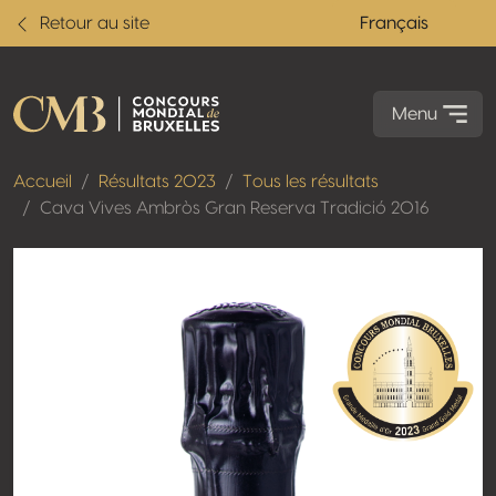
Retour au site
Français
Menu
Accueil
Résultats 2023
Tous les résultats
Cava Vives Ambròs Gran Reserva Tradició 2016