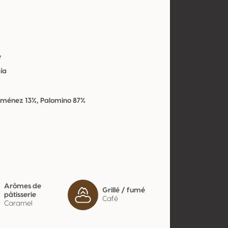
e
ía
iménez 13%, Palomino 87%
Arômes de
Grillé / fumé
pâtisserie
Café
Caramel