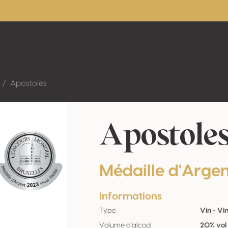
Apostoles
Apostole
Médaille d'Arge
Informations
Type
Vin - Vi
Volume d'alcool
20% vol