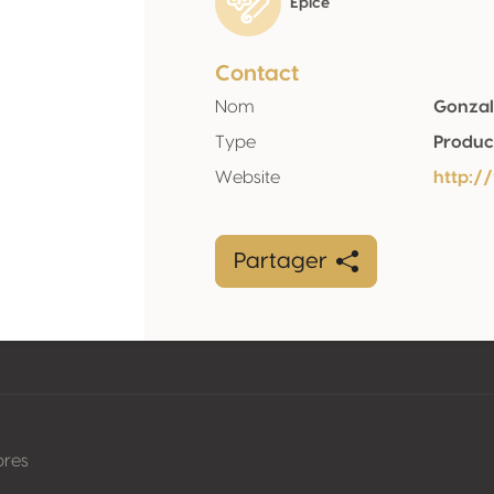
Épice
Contact
Nom
Gonzal
Type
Produc
Website
http:/
Partager
pres