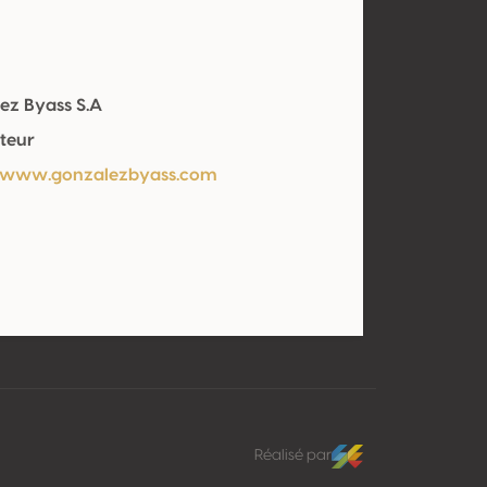
ez Byass S.A
teur
/www.gonzalezbyass.com
Réalisé par