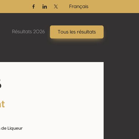
Français
Facebook
Linkedin
Twitter / X
Résultats 2026
Tous les résultats
s
nt
n de Liqueur