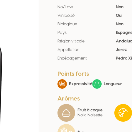
No/Low
Non
Vin boisé
Oui
Biologique
Non
Pays
Espagn
Région viticole
Andaluc
Appellation
Jerez
Encépagement
Pedro X
Points forts
Expressivité
Longueur
Arômes
Fruit à coque
Noix, Noisette