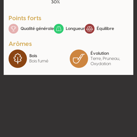
30%
Points forts
Qualité générale
Longueur
Équilibre
Arômes
Évolution
Bois
Terre, Pruneau,
Bois fumé
Oxydation
Contact
Nom
Quinta do Infantado, Vinhos do
Porto do Produtor
Type
Producteur
Website
http://www.quintadoinfantado.
pt