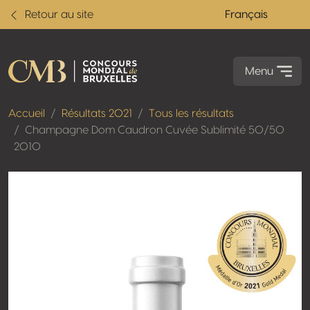
Retour au site
Français
Menu
Accueil
Résultats 2021
Tous les résultats
Champagne Dom Caudron Cuvée Sublimité 50/50
2010