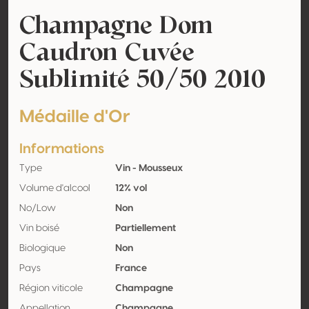
Champagne Dom
Caudron Cuvée
Sublimité 50/50 2010
Médaille d'Or
Informations
Type
Vin - Mousseux
Volume d'alcool
12% vol
No/Low
Non
Vin boisé
Partiellement
Biologique
Non
Pays
France
Région viticole
Champagne
Appellation
Champagne