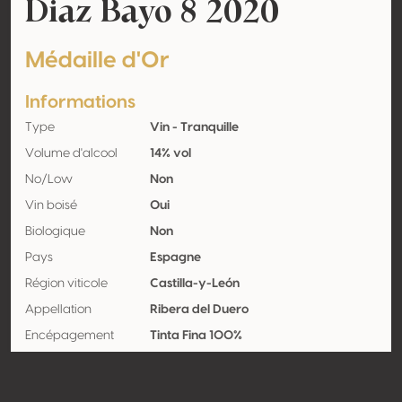
Diaz Bayo 8 2020
Médaille d'Or
Informations
Type
Vin - Tranquille
Volume d'alcool
14% vol
No/Low
Non
Vin boisé
Oui
Biologique
Non
Pays
Espagne
Région viticole
Castilla-y-León
Appellation
Ribera del Duero
Encépagement
Tinta Fina 100%
Contact