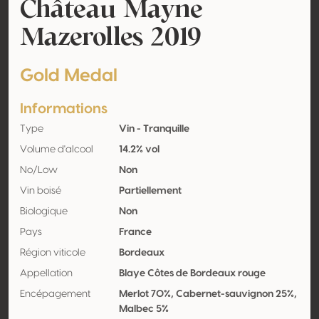
Château Mayne
Mazerolles 2019
Gold Medal
Informations
Type
Vin - Tranquille
Volume d'alcool
14.2% vol
No/Low
Non
Vin boisé
Partiellement
Biologique
Non
Pays
France
Région viticole
Bordeaux
Appellation
Blaye Côtes de Bordeaux rouge
Encépagement
Merlot 70%, Cabernet-sauvignon 25%,
Malbec 5%