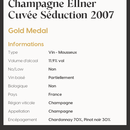
Champagne Ellner
Cuvée Séduction 2007
Gold Medal
Informations
Type
Vin - Mousseux
Volume d'alcool
11.9% vol
No/Low
Non
Vin boisé
Partiellement
Biologique
Non
Pays
France
Région viticole
Champagne
Appellation
Champagne
Encépagement
Chardonnay 70%, Pinot noir 30%