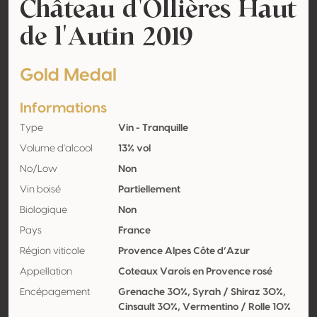
Château d'Ollières Haut
de l'Autin 2019
Gold Medal
Informations
Type
Vin - Tranquille
Volume d'alcool
13% vol
No/Low
Non
Vin boisé
Partiellement
Biologique
Non
Pays
France
Région viticole
Provence Alpes Côte d’Azur
Appellation
Coteaux Varois en Provence rosé
Encépagement
Grenache 30%, Syrah / Shiraz 30%,
Cinsault 30%, Vermentino / Rolle 10%