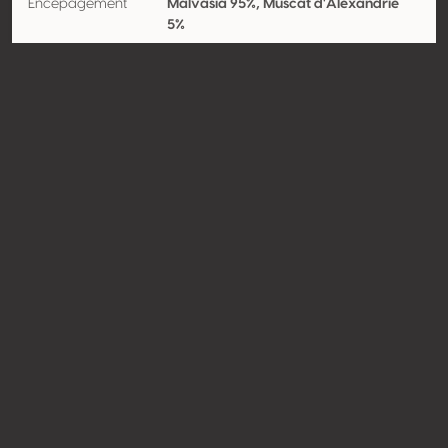
Encépagement
Malvasia 95%, Muscat d'Alexandrie
5%
Contact
Nom
Bodegas Rubicón
Type
Producteur
Website
http://www.bodegasrubicon.co
m
Partager
© Concours Mondial de Bruxelles 2026 | Vinopres
Réalisé par