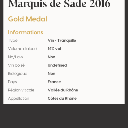
Marquis de Sade 2016
Gold Medal
Informations
Type
Vin - Tranquille
Volume d'alcool
14% vol
No/Low
Non
Vin boisé
Undefined
Biologique
Non
Pays
France
Région viticole
Vallée du Rhône
Appellation
Côtes du Rhône
Encépagement
Mourvèdre 40%, Syrah / Shiraz 30%,
Grenache 30%