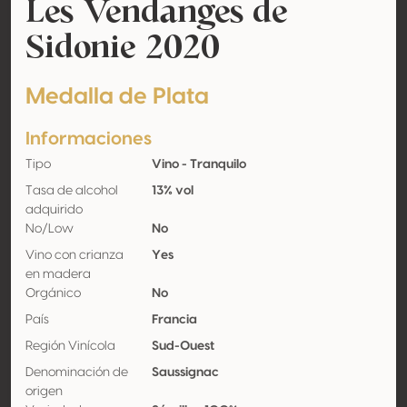
Les Vendanges de
Sidonie 2020
Medalla de Plata
Informaciones
Tipo
Vino - Tranquilo
Tasa de alcohol
13% vol
adquirido
No/Low
No
Vino con crianza
Yes
en madera
Orgánico
No
País
Francia
Región Vinícola
Sud-Ouest
Denominación de
Saussignac
origen