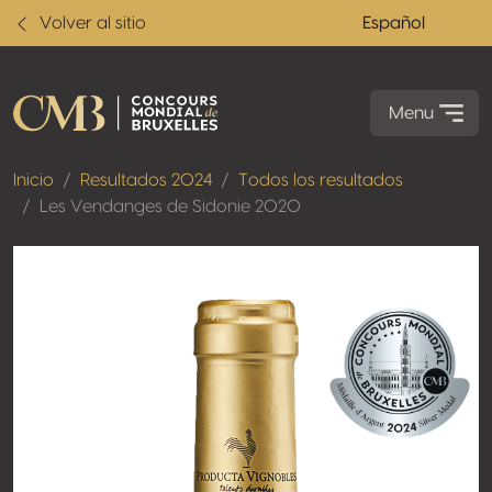
Volver al sitio
Español
Menu
Inicio
Resultados 2024
Todos los resultados
Les Vendanges de Sidonie 2020