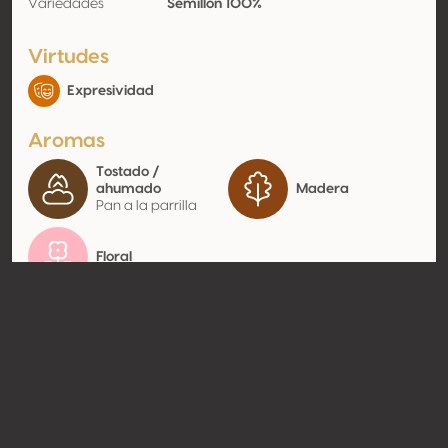
Variedades
Sémillon 100%
Virtudes
Expresividad
Aromas
Tostado /
ahumado
Madera
Pan a la parrilla
Floral
Contacto
Nombre
Producta Vignobles
Tipo
Productor
Website
http://www.producta.com