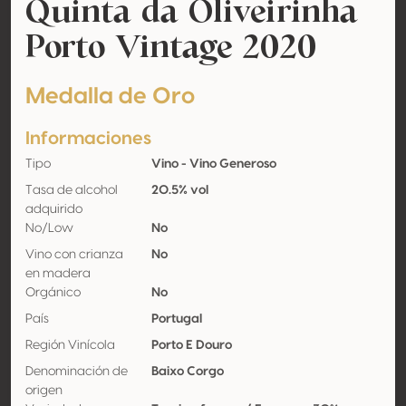
Quinta da Oliveirinha
Porto Vintage 2020
Medalla de Oro
Informaciones
Tipo
Vino - Vino Generoso
Tasa de alcohol
20.5% vol
adquirido
No/Low
No
Vino con crianza
No
en madera
Orgánico
No
País
Portugal
Región Vinícola
Porto E Douro
Denominación de
Baixo Corgo
origen