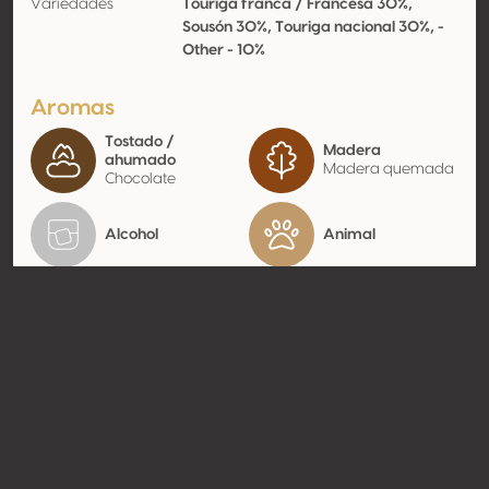
Variedades
Touriga franca / Francesa 30%,
Sousón 30%, Touriga nacional 30%, -
Other - 10%
Aromas
Tostado /
Madera
ahumado
Madera quemada
Chocolate
Alcohol
Animal
Contacto
Nombre
Domingos Guilhermino dos Reis
Alves de Souza
Tipo
Productor
Website
http://www.alvesdesousa.com