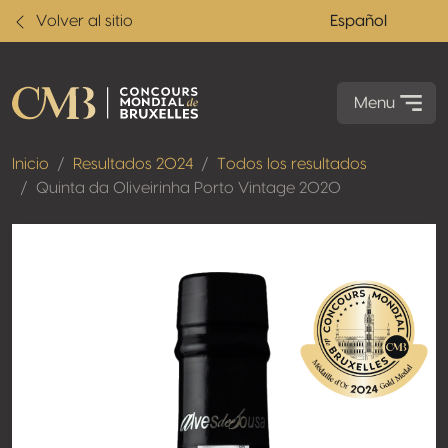
Volver al sitio
Español
Menu
Inicio
Resultados 2024
Todos los resultados
Quinta da Oliveirinha Porto Vintage 2020