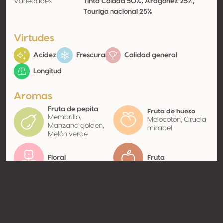
Variedades
Tinta Caiada 50%, Aragonez 25%,
Touriga nacional 25%
Virtudes
Acidez
Frescura
Calidad general
Longitud
Aromas
Fruta de pepita
Fruta de hueso
Membrillo,
Melocotón, Ciruela
Manzana golden,
mirabel
Melón verde
Floral
Fruta
Contacto
Nombre
Herdade da Cardeira
Tipo
Productor