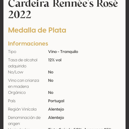
Cardeira Rennée's Rosé
2022
Medalla de Plata
Informaciones
Tipo
Vino - Tranquilo
Tasa de alcohol
12% vol
adquirido
No/Low
No
Vino con crianza
No
en madera
Orgánico
No
País
Portugal
Región Vinícola
Alentejo
Denominación de
Alentejo
origen