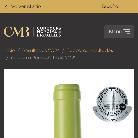
Volver al sitio
Español
Menu
Inicio
Resultados 2024
Todos los resultados
Cardeira Rennée's Rosé 2022