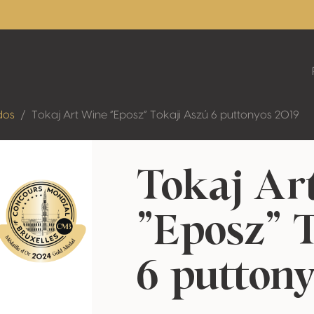
dos
Tokaj Art Wine ”Eposz” Tokaji Aszú 6 puttonyos 2019
Tokaj Ar
”Eposz” 
6 puttony