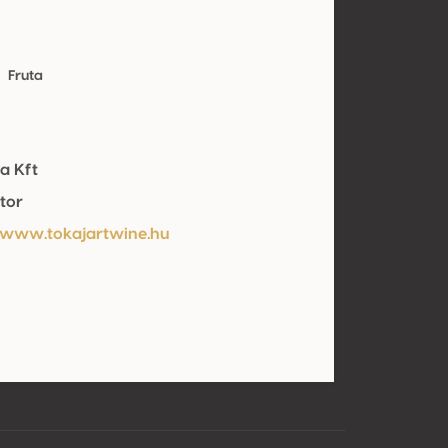
Fruta
a Kft
tor
/www.tokajartwine.hu