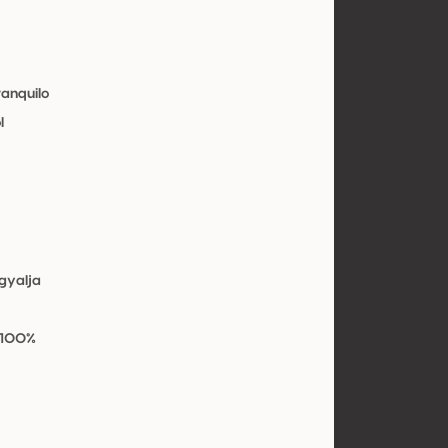
ranquilo
l
gyalja
 100%