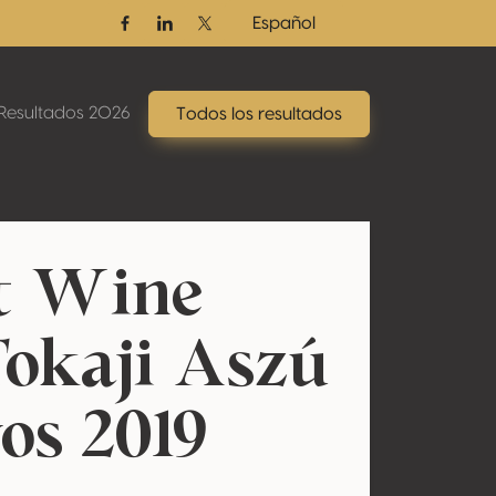
Español
Facebook
Linkedin
Twitter / X
Resultados 2026
Todos los resultados
t Wine
Tokaji Aszú
os 2019