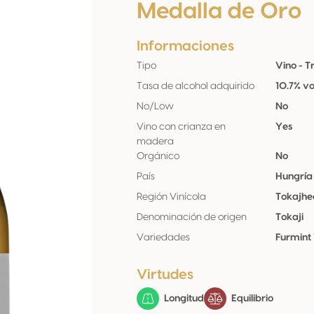
Medalla de Oro
Informaciones
Tipo
Vino - T
Tasa de alcohol adquirido
10.7% vo
No/Low
No
Vino con crianza en
Yes
madera
Orgánico
No
País
Hungría
Región Vinícola
Tokajhe
Denominación de origen
Tokaji
Variedades
Furmint
Virtudes
Longitud
Equilibrio