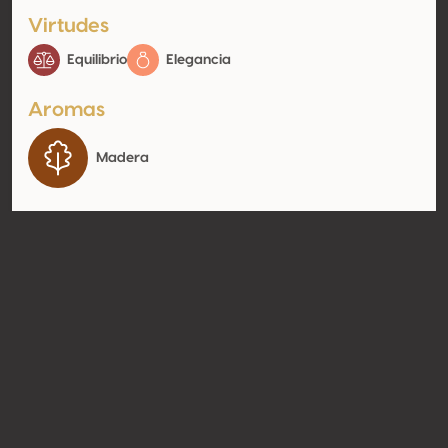
Virtudes
Equilibrio
Elegancia
Aromas
Madera
Contacto
Nombre
Azienda Agricola Monti di Monti
E. E Puzielli E. Societa' Agricola
S.s.
Tipo
Productor
Website
http://www.vinimonti.it
Compartir