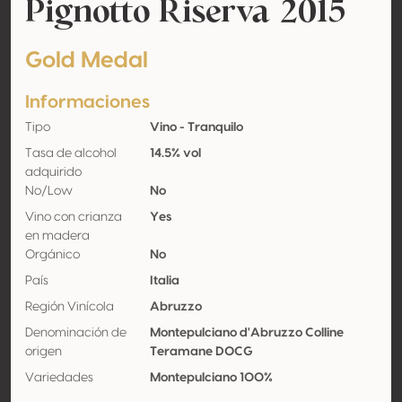
Pignotto Riserva 2015
Gold Medal
Informaciones
Tipo
Vino - Tranquilo
Tasa de alcohol
14.5% vol
adquirido
No/Low
No
Vino con crianza
Yes
en madera
Orgánico
No
País
Italia
Región Vinícola
Abruzzo
Denominación de
Montepulciano d'Abruzzo Colline
origen
Teramane DOCG
Variedades
Montepulciano 100%