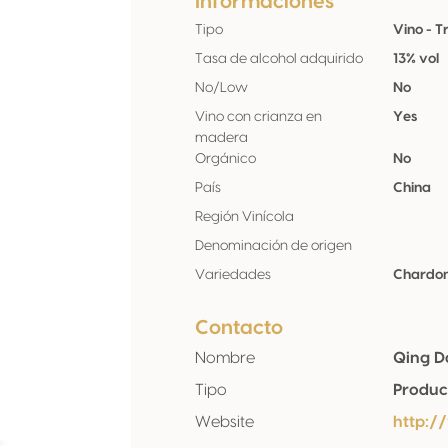
Informaciones
Tipo
Vino - T
Tasa de alcohol adquirido
13% vol
No/Low
No
Vino con crianza en
Yes
madera
Orgánico
No
País
China
Región Vinícola
Denominación de origen
Variedades
Chardo
Contacto
Nombre
Qing D
Tipo
Produc
Website
http: