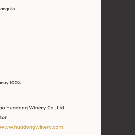
ranquilo
nnay 100%
ao Huadong Winery Co., Ltd
tor
//www.huadongwinery.com