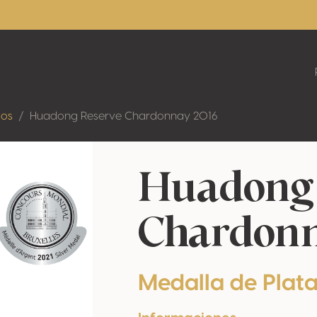
dos
Huadong Reserve Chardonnay 2016
Huadong 
Chardonn
Medalla de Plat