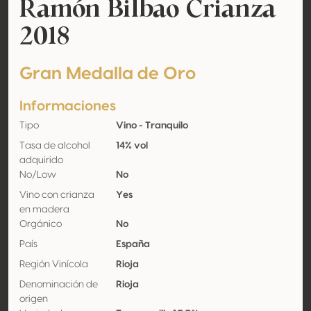
Ramón Bilbao Crianza
2018
Gran Medalla de Oro
Informaciones
Tipo
Vino - Tranquilo
Tasa de alcohol
14% vol
adquirido
No/Low
No
Vino con crianza
Yes
en madera
Orgánico
No
País
España
Región Vinícola
Rioja
Denominación de
Rioja
origen