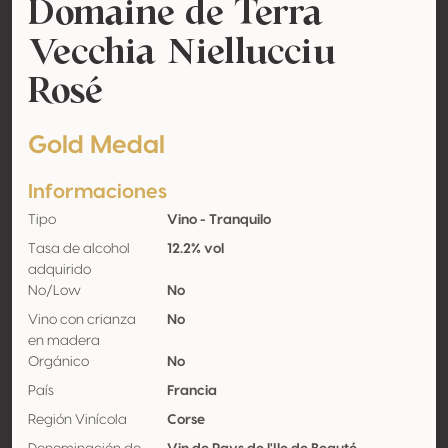
Domaine de Terra
Vecchia Niellucciu
Rosé
Gold Medal
Informaciones
Tipo
Vino - Tranquilo
Tasa de alcohol
12.2% vol
adquirido
No/Low
No
Vino con crianza
No
en madera
Orgánico
No
País
Francia
Región Vinícola
Corse