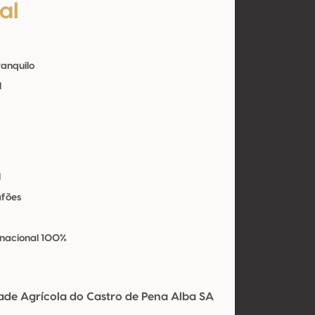
al
ranquilo
l
l
afões
 nacional 100%
ade Agrícola do Castro de Pena Alba SA