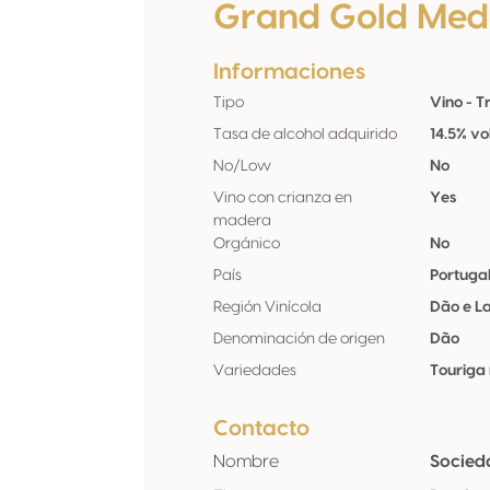
Grand Gold Med
Informaciones
Tipo
Vino - T
Tasa de alcohol adquirido
14.5% vo
No/Low
No
Vino con crianza en
Yes
madera
Orgánico
No
País
Portuga
Región Vinícola
Dão e L
Denominación de origen
Dão
Variedades
Touriga
Contacto
Nombre
Socied