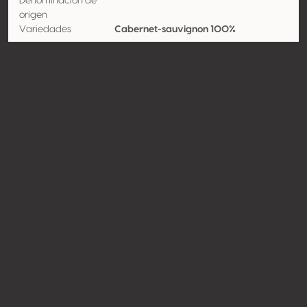
Denominación de
origen
Variedades
Cabernet-sauvignon 100%
Contacto
Nombre
Comercial Hugo Casanova
Limitada
Tipo
Productor
Website
http://www.hugocasanova.cl
Compartir
© Concours Mondial de Bruxelles 2026 | Vinopres