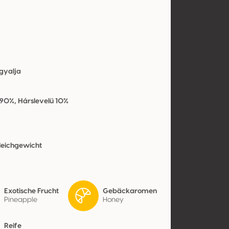
gyalja
 90%, Hárslevelü 10%
eichgewicht
Exotische Frucht
Gebäckaromen
Pineapple
Honey
Reife