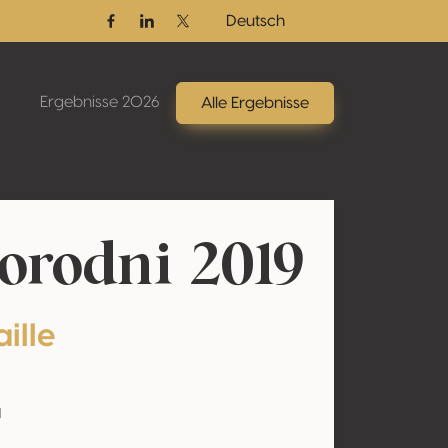
Deutsch
Facebook
Linkedin
Twitter / X
Ergebnisse 2026
Alle Ergebnisse
rodni 2019
ille
l