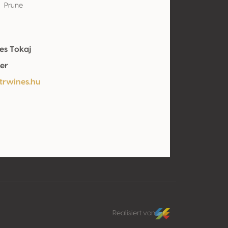
Prune
es Tokaj
er
/trwines.hu
Realisiert von