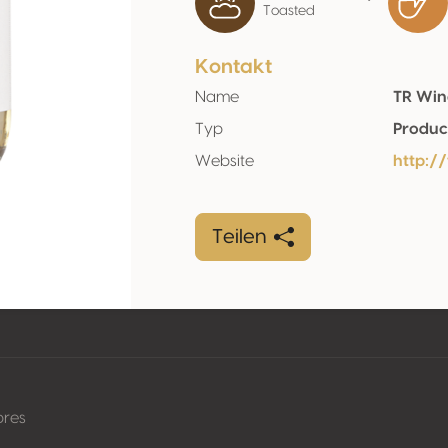
Toasted
Kontakt
Name
TR Win
Typ
Produc
Website
http:/
Teilen
pres