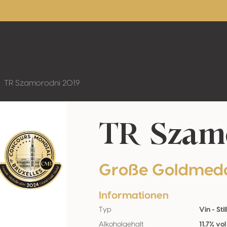
TR Szamorodni 2019
TR Szamo
Große Goldmeda
Informationen
Typ
Vin - Stil
Alkoholgehalt
11.7% vol