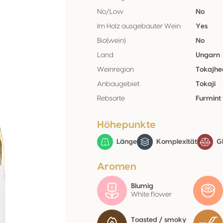
No/Low
No
Im Holz ausgebauter Wein
Yes
Bio(wein)
No
Land
Ungarn
Weinregion
Tokajhe
Anbaugebiet
Tokaji
Rebsorte
Furmint
Höhepunkte
Länge
Komplexität
Gl
Aromen
Blumig
White flower
Toasted / smoky