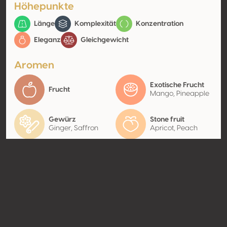
Höhepunkte
Länge
Komplexität
Konzentration
Eleganz
Gleichgewicht
Aromen
Exotische Frucht
Frucht
Mango, Pineapple
Gewürz
Stone fruit
Ginger, Saffron
Apricot, Peach
Kontakt
Name
Domaine des Petits Quarts
Typ
Producer
Website
http://www.domainedespetitsq
uarts.fr