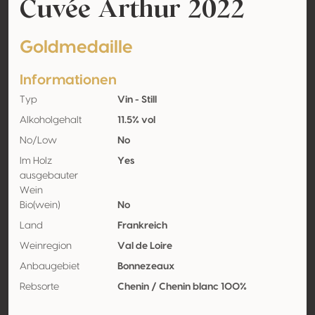
Cuvée Arthur 2022
Goldmedaille
Informationen
Typ
Vin - Still
Alkoholgehalt
11.5% vol
No/Low
No
Im Holz
Yes
ausgebauter
Wein
Bio(wein)
No
Land
Frankreich
Weinregion
Val de Loire
Anbaugebiet
Bonnezeaux
Rebsorte
Chenin / Chenin blanc 100%