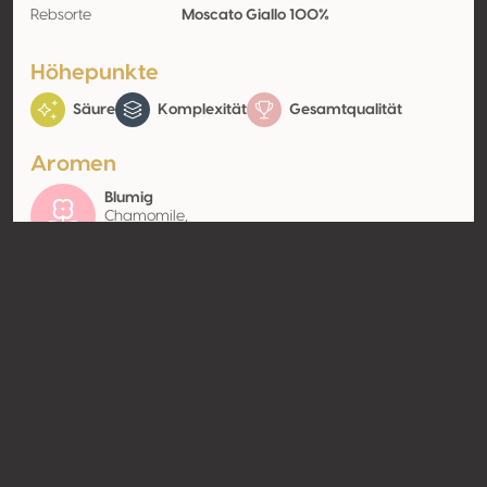
Rebsorte
Moscato Giallo 100%
Höhepunkte
Säure
Komplexität
Gesamtqualität
Aromen
Blumig
Chamomile,
Lavender
Kontakt
Name
Società Agricola Sant'Egidio
Typ
Producer
Website
http://www.sant-egidio.it
Teilen