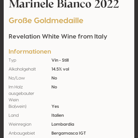
Marinele Bianco 2022
Große Goldmedaille
Revelation White Wine from Italy
Informationen
Typ
Vin - Still
Alkoholgehalt
14.5% vol
No/Low
No
Im Holz
No
ausgebauter
Wein
Bio(wein)
Yes
Land
Italien
Weinregion
Lombardia
Anbaugebiet
Bergamasca IGT