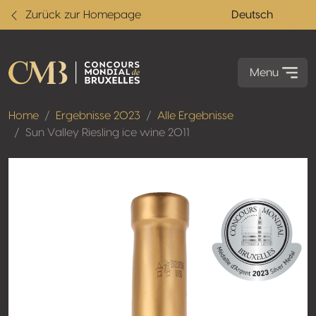
Zurück zur Homepage
Deutsch
Menu
Home
Ergebnisse 2023
Alle Ergebnisse
Sun Valley Riesling ice wine 2011