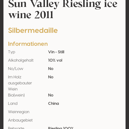
Sun Valley Riesling ice
wine 2011
Silbermedaille
Informationen
Typ
Vin - Still
Alkoholgehalt
10% vol
No/Low
No
Im Holz
No
ausgebauter
Wein
Bio(wein)
No
Land
China
Weinregion
Anbaugebiet
Rebsorte
Riesling 100%