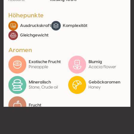
Höhepunkte
Ausdruckskraft
Komplexität
Gleichgewicht
Aromen
Exotische Frucht
Blumig
Pineapple
Acacia flower
Mineralisch
Gebäckaromen
Stone, Crude oil
Honey
Frucht
Kontakt
Name
Liaoning Sunvalley Vineyard