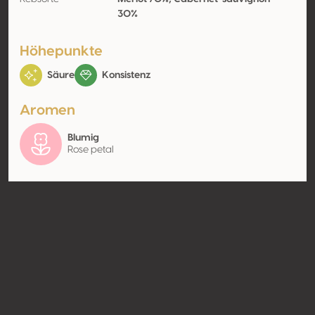
30%
Höhepunkte
Säure
Konsistenz
Aromen
Blumig
Rose petal
Kontakt
Name
Domaine Boyar International
EAD
Typ
Producer
Website
http://www.domaineboyar.co
m