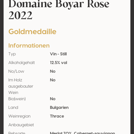
Domaine Boyar Rose
2022
Goldmedaille
Informationen
Typ
Vin - Still
Alkoholgehalt
12.5% vol
No/Low
No
Im Holz
No
ausgebauter
Wein
Bio(wein)
No
Land
Bulgarien
Weinregion
Thrace
Anbaugebiet
Rebsorte
Merlot 70%, Cabernet-sauvignon