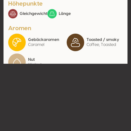
Höhepunkte
Gleichgewicht
Länge
Aromen
Gebäckaromen
Toasted / smoky
Caramel
Coffee, Toasted
Nut
Walnut
Kontakt
Name
Poljoprivredna zadruga Vrbnik
Typ
Producer
Website
http://pz-vrbnik.hr
Teilen