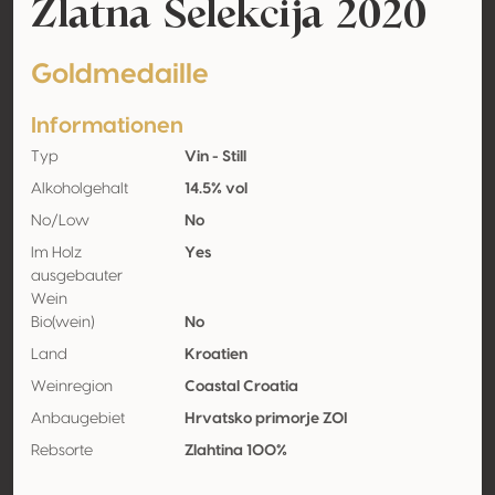
Zlatna Selekcija 2020
Goldmedaille
Informationen
Typ
Vin - Still
Alkoholgehalt
14.5% vol
No/Low
No
Im Holz
Yes
ausgebauter
Wein
Bio(wein)
No
Land
Kroatien
Weinregion
Coastal Croatia
Anbaugebiet
Hrvatsko primorje ZOI
Rebsorte
Zlahtina 100%