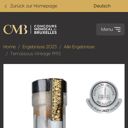
Zurück zur Homepage
Deutsch
Menu
Home
Ergebnisse 2023
Alle Ergebnisse
Terrassous Vintage 1992