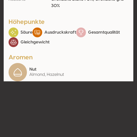
30%
Höhepunkte
Säure
Ausdruckskraft
Gesamtqualität
Gleichgewicht
Aromen
Nut
Almond, Hazelnut
Kontakt
Name
SCAV Les Vignobles du
Terrassous
Typ
Producer
Website
http://www.terrassous.com