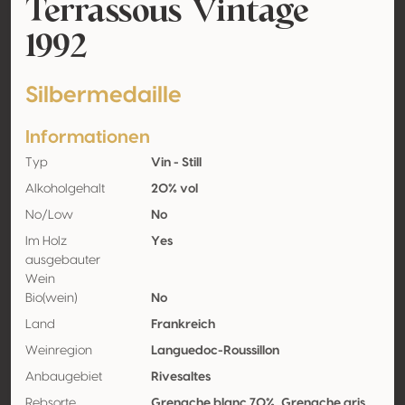
Terrassous Vintage
1992
Silbermedaille
Informationen
Typ
Vin - Still
Alkoholgehalt
20% vol
No/Low
No
Im Holz
Yes
ausgebauter
Wein
Bio(wein)
No
Land
Frankreich
Weinregion
Languedoc-Roussillon
Anbaugebiet
Rivesaltes
Rebsorte
Grenache blanc 70%, Grenache gris