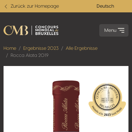
Zurück zur Homepage
Deutsch
Menu
Home
Ergebnisse 2023
Alle Ergebnisse
Rocca Alata 2019