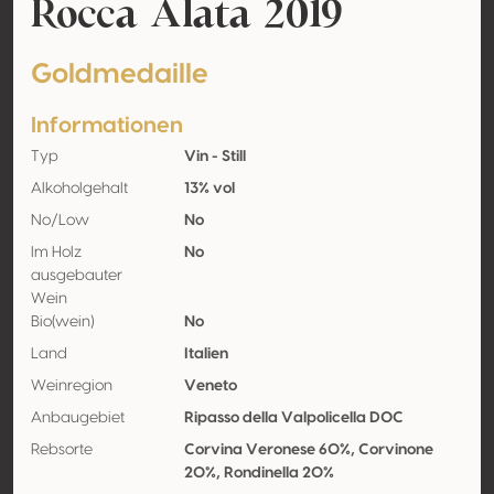
Rocca Alata 2019
Goldmedaille
Informationen
Typ
Vin - Still
Alkoholgehalt
13% vol
No/Low
No
Im Holz
No
ausgebauter
Wein
Bio(wein)
No
Land
Italien
Weinregion
Veneto
Anbaugebiet
Ripasso della Valpolicella DOC
Rebsorte
Corvina Veronese 60%, Corvinone
20%, Rondinella 20%