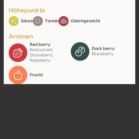
Höhepunkte
Säure
Tannin
Gleichgewicht
Aromen
Red berry
Dark berry
Redcurrant,
Blackberry
Strawberry,
Raspberry
Frucht
Kontakt
Name
Cantina di Soave Soc. Agr. Coop.
- Cadis 1898
Typ
Producer
Website
http://www.cantinasoave.it