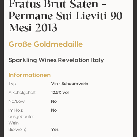
Fratus Brut Saten -
Permane Sui Lieviti 90
Mesi 2013
Große Goldmedaille
Sparkling Wines Revelation Italy
Informationen
Typ
Vin - Schaumwein
Alkoholgehalt
12.5% vol
No/Low
No
Im Holz
No
ausgebauter
Wein
Bio(wein)
Yes