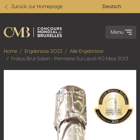
Zurück zur Homepage
Deutsch
Menu
Home
Ergebnisse 2023
Alle Ergebnisse
Fratus Brut Saten - Permane Sui Lieviti 90 Mesi 2013