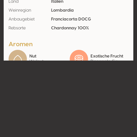
Land
Italien
Weinregion
Lombardia
Anbaugebiet
Franciacorta DOCG
Rebsorte
Chardonnay 100%
Aromen
Nut
Exotische Frucht
Walnut
Pineapple, Fig
Kontakt
Name
Riccafana
Typ
Producer
Website
http://www.riccafana.it
Teilen