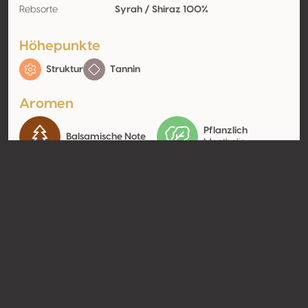
Rebsorte
Syrah / Shiraz 100%
Höhepunkte
Struktur
Tannin
Aromen
Pflanzlich
Balsamische Note
Mentholic
Kontakt
Name
Villa Yambol JSC
Typ
Producer
Website
http://www.villayambol.com
Teilen