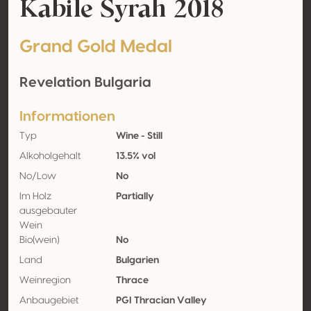
Kabile Syrah 2018
Grand Gold Medal
Revelation Bulgaria
Informationen
Typ
Wine - Still
Alkoholgehalt
13.5% vol
No/Low
No
Im Holz
Partially
ausgebauter
Wein
Bio(wein)
No
Land
Bulgarien
Weinregion
Thrace
Anbaugebiet
PGI Thracian Valley