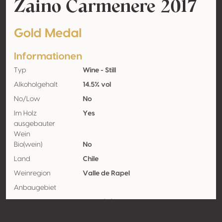
Zaino Carmenere 2017
Gold Medal
Informationen
Typ
Wine - Still
Alkoholgehalt
14.5% vol
No/Low
No
Im Holz
Yes
ausgebauter
Wein
Bio(wein)
No
Land
Chile
Weinregion
Valle de Rapel
Anbaugebiet
Rebsorte
Carménère 100%