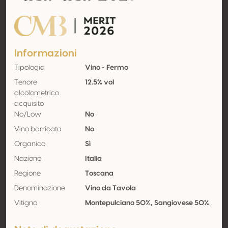
CMB Merit
Informazioni
Tipologia
Vino - Fermo
Tenore
12.5% vol
alcolometrico
acquisito
No/Low
No
Vino barricato
No
Organico
Sì
Nazione
Italia
Regione
Toscana
Denominazione
Vino da Tavola
Vitigno
Montepulciano 50%, Sangiovese 50%