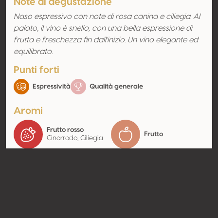
Note di degustazione
Naso espressivo con note di rosa canina e ciliegia. Al
palato, il vino è snello, con una bella espressione di
frutta e freschezza fin dall'inizio. Un vino elegante ed
equilibrato.
Punti forti
Espressività
Qualità generale
Aromi
Frutto rosso
Frutto
Cinorrodo, Ciliegia
Contatto
Nome
Fattoria La Vialla di G.A.B. Lo
Franco Soc. Ag. Semplice
Tipologia
Produttore