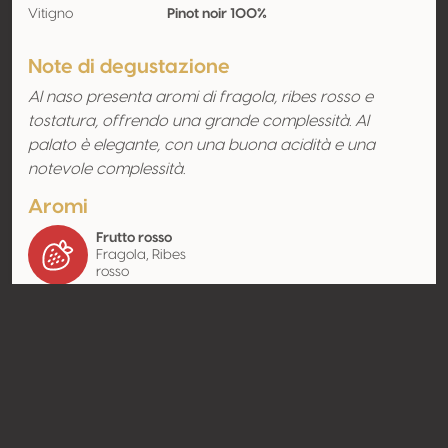
Vitigno
Pinot noir 100%
Note di degustazione
Al naso presenta aromi di fragola, ribes rosso e
tostatura, offrendo una grande complessità. Al
palato è elegante, con una buona acidità e una
notevole complessità.
Aromi
Frutto rosso
Fragola, Ribes
rosso
Contatto
Nome
Cantina della Volta
Tipologia
Produttore
Website
http://www.cantinadellavolta.c
om