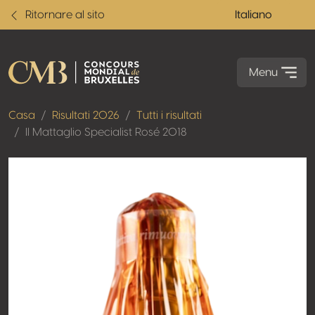
Ritornare al sito
Italiano
Menu
Casa
Risultati 2026
Tutti i risultati
Il Mattaglio Specialist Rosé 2018