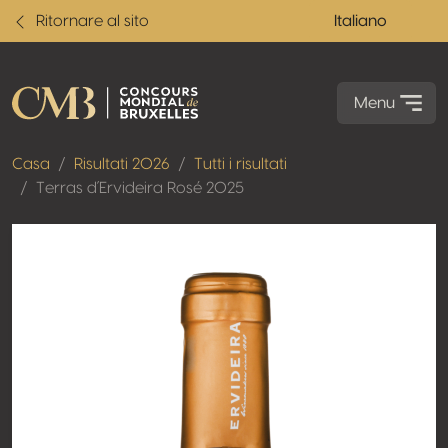
Ritornare al sito
Italiano
Menu
Casa
Risultati 2026
Tutti i risultati
Terras d´Ervideira Rosé 2025