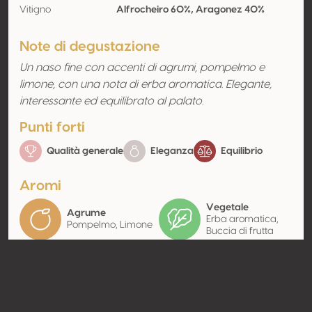
Vitigno
Alfrocheiro 60%, Aragonez 40%
Note di degustazione
Un naso fine con accenti di agrumi, pompelmo e
limone, con una nota di erba aromatica. Elegante,
interessante ed equilibrato al palato.
Punti forti
Qualità generale
Eleganza
Equilibrio
Aromi
Vegetale
Agrume
Erba aromatica,
Pompelmo, Limone
Buccia di frutta
Contatto
Nome
Ervideira Sociedade Agricola
Lda