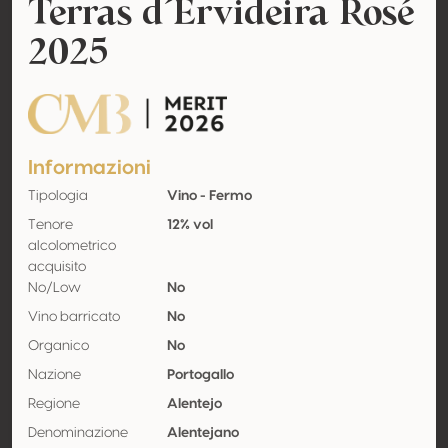
Terras d´Ervideira Rosé
2025
CMB Merit
Informazioni
Tipologia
Vino - Fermo
Tenore
12% vol
alcolometrico
acquisito
No/Low
No
Vino barricato
No
Organico
No
Nazione
Portogallo
Regione
Alentejo
Denominazione
Alentejano