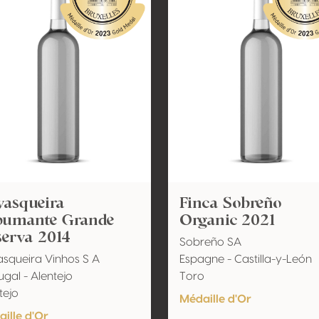
vasqueira
Finca Sobreño
pumante Grande
Organic 2021
erva 2014
Sobreño SA
squeira Vinhos S A
Espagne - Castilla-y-León
ugal - Alentejo
Toro
tejo
Médaille d'Or
ille d'Or