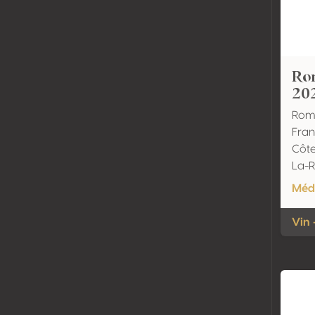
Ro
20
Rom
Fran
Côte
La-
Méda
Vin 