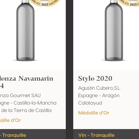
donza Navamarin
Stylo 2020
14
Agustin Cubero,S.L.
onza Gourmet SAU
Espagne - Aragón
gne - Castilla-la-Mancha
Calatayud
 de la Tierra de Castilla
Médaille d'Or
ille d'Or
- Tranquille
Vin - Tranquille