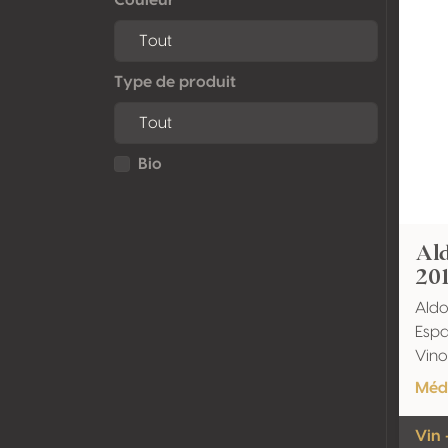
Type de produit
Bio
Al
20
Ald
Espa
Vino
Méda
Vin 