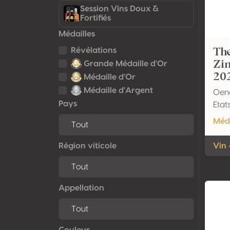
Session Vins Doux &
Fortifiés
Médailles
The
Révélations
Zin
Grande Médaille d'Or
20
Médaille d'Or
Médaille d'Argent
Oen
Pays
Etat
Méda
Région viticole
Vin 
Appellation
Couleur