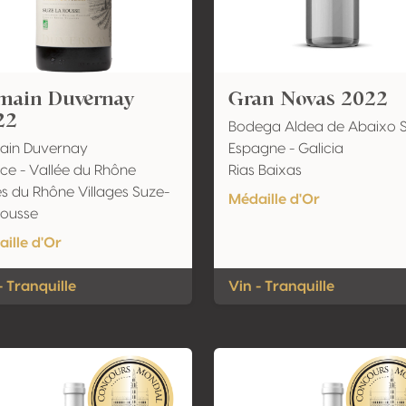
main Duvernay
Gran Novas 2022
22
Bodega Aldea de Abaixo 
ain Duvernay
Espagne - Galicia
ce - Vallée du Rhône
Rias Baixas
s du Rhône Villages Suze-
Médaille d'Or
Rousse
ille d'Or
- Tranquille
Vin - Tranquille