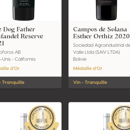
 Dog Father
Campos de Solana
fandel Reserve
Esther Orthiz 2020
21
Sociedad Agroindustrial de
oforos AB
Valle Ltda (SAIV LTDA)
s-Unis - California
Bolivie
ille d'Or
Médaille d'Or
- Tranquille
Vin - Tranquille