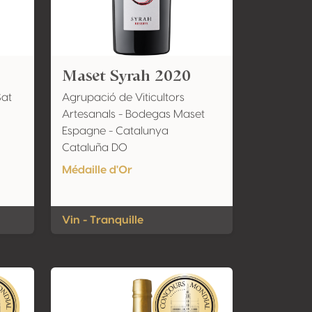
Maset Syrah 2020
Sat
Agrupació de Viticultors
Artesanals - Bodegas Maset
Espagne - Catalunya
Cataluña DO
Médaille d'Or
Vin - Tranquille