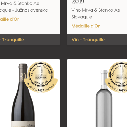
2019
 Mrva & Stanko A.s
aquie - Južnoslovenská
Vino Mrva & Stanko A.s
Slovaquie
ille d'Or
Médaille d'Or
- Tranquille
Vin - Tranquille