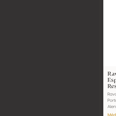
Ra
Es
Res
Rava
Port
Alen
Méda