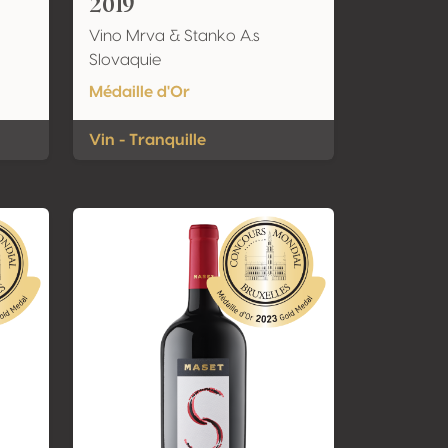
2019
Vino Mrva & Stanko A.s
Slovaquie
Médaille d'Or
Vin - Tranquille