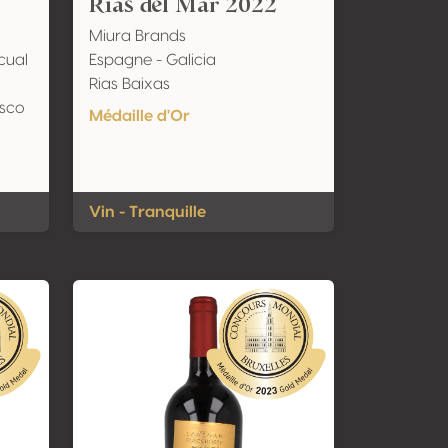
Rías del Mar 2022
Miura Brands
cual
Espagne - Galicia
Rias Baixas
asco
Médaille d'Or
Vin - Tranquille