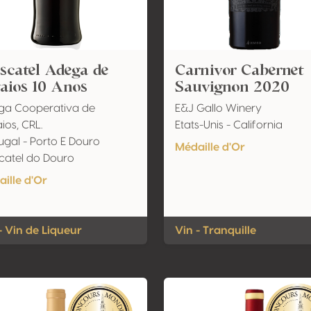
scatel Adega de
Carnivor Cabernet
aios 10 Anos
Sauvignon 2020
ga Cooperativa de
E&J Gallo Winery
ios, CRL.
Etats-Unis - California
ugal - Porto E Douro
Médaille d'Or
atel do Douro
ille d'Or
- Vin de Liqueur
Vin - Tranquille