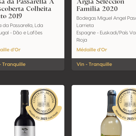
a da Passarella A
Argia Seleccion
coberta Colheita
Familia 2020
to 2019
Bodegas Miguel Angel Pas
 da Passarella, Lda
Larrieta
ugal - Dão e Lafões
Espagne - Euskadi/País V
Rioja
ille d'Or
Médaille d'Or
- Tranquille
Vin - Tranquille