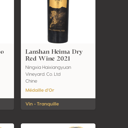
jo
Lanshan Heima Dry
Red Wine 2021
Ningxia Haixiangyuan
Vineyard. Co. Ltd
Chine
Médaille d'Or
Vin - Tranquille