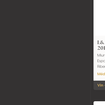
L&
20
Miur
Espa
Ribe
Méda
Vin 