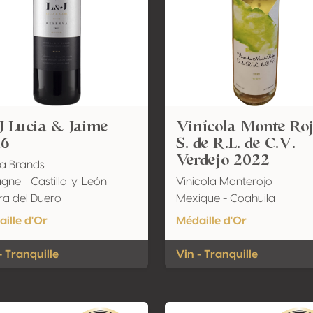
J Lucia & Jaime
Vinícola Monte Ro
16
S. de R.L. de C.V.
Verdejo 2022
a Brands
gne - Castilla-y-León
Vinicola Monterojo
ra del Duero
Mexique - Coahuila
ille d'Or
Médaille d'Or
- Tranquille
Vin - Tranquille