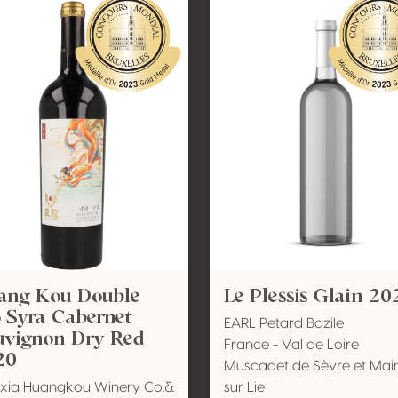
ang Kou Double
Le Plessis Glain 20
 Syra Cabernet
EARL Petard Bazile
uvignon Dry Red
France - Val de Loire
20
Muscadet de Sèvre et Mai
xia Huangkou Winery Co.&
sur Lie