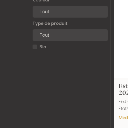
Type de produit
Bio
Es
20
E&J 
Etat
Méda