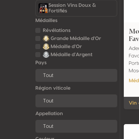
Session Vins Doux &
Fortifiés
Médailles
Mo
Révélations
Fav
Grande Médaille d'Or
Médaille d'Or
Ade
Médaille d'Argent
Fava
Pays
Port
Mosc
Méda
Région viticole
Vin 
Appellation
Couleur