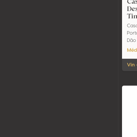
Cas
Des
Tin
Casa
Port
Dão
Méda
Vin 